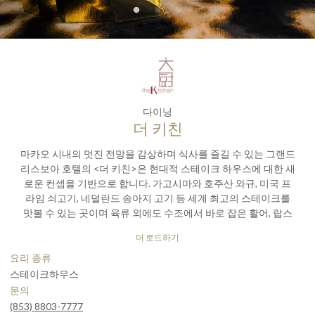
다이닝
더 키친
마카오 시내의 멋진 전망을 감상하며 식사를 즐길 수 있는 그랜드
리스보아 호텔의 <더 키친>은 현대적 스테이크 하우스에 대한 새
로운 컨셉을 기반으로 합니다. 가고시마와 호주산 와규, 미국 프
라임 쇠고기, 네덜란드 송아지 고기 등 세계 최고의 스테이크를
맛볼 수 있는 곳이며 육류 외에도 수조에서 바로 잡은 활어, 랍스
터 등도 제공합니다. 스페셜 홈메이드 빵과 주요 요리의 대부분은
더 로드하기
레스토랑의 현대적 오픈 키친에서 마치 쇼를 보여주듯 준비됩니
다. 현대적 분위기의 이 스테이크하우스는 스시 바에서 엄선한 프
요리 종류
리미엄 사시미를 제공하며 다양한 샐러드 뷔페와 홈메이드 디저
스테이크하우스
트도 제공됩니다. <더 키친>은 미슐랭 가이드 홍콩 | 마카오 2026
문의
에서 ‘셀렉티드 레스토랑’으로서의 명성을 이어가는 동시에,
(853) 8803-7777