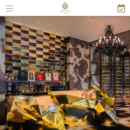
주
요
콘
텐
츠
로
건
너
뛰
기