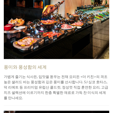
풍미와 풍성함의 세계
가볍게 즐기는 식사든, 입맛을 돋우는 전채 요리든 <더 키친>의 격조
높은 샐러드 바는 풍성함과 깊은 풍미를 선사합니다. 5J 싱코 호타스,
덕 리예트 등 프리미엄 유럽산 콜드컷, 정성껏 직접 훈연한 요리, 고급
치즈 셀렉션에 이르기까지 한층 특별한 재료로 가득 찬 미식의 세계
를 만나세요.