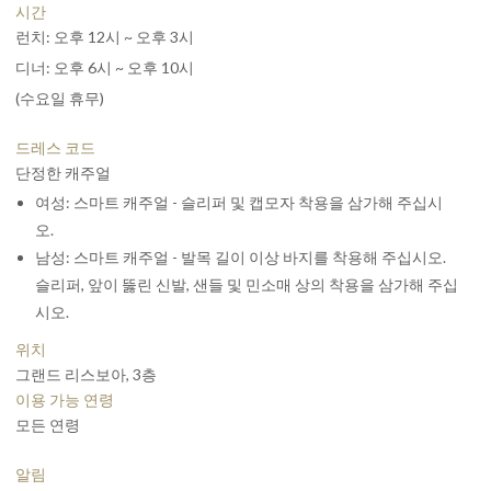
17,300종 이상의 라벨로 구성된 방대한 와인 컬렉션을 바탕으로
시간
2012년부터 와인 리뷰 매거진 ‘와인 스펙테이터’ 로부터 "베스트
런치: 오후 12시 ~ 오후 3시
오브 어워드 오브 엑설런스"로 인정 받고 있습니다.
디너: 오후 6시 ~ 오후 10시
(수요일 휴무)
드레스 코드
단정한 캐주얼
여성: 스마트 캐주얼 - 슬리퍼 및 캡모자 착용을 삼가해 주십시
오.
남성: 스마트 캐주얼 - 발목 길이 이상 바지를 착용해 주십시오.
슬리퍼, 앞이 뚫린 신발, 샌들 및 민소매 상의 착용을 삼가해 주십
시오.
위치
그랜드 리스보아, 3층
이용 가능 연령
모든 연령
알림