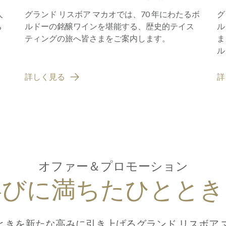
レステージ ワイン エクスペ
人
グランド リスボア マカオでは、70 年にわたるボ
グ
リエンス
ち
ルドーの銘醸ワインを堪能する、歴史的テイス
ル
ティングの旅へ皆さまをご案内します。
ま
ル
グ
詳しく見る
詳
オファー＆プロモーション
喜びに満ちたひととき
ときを新たな高みに引き上げるグランド リスボア 