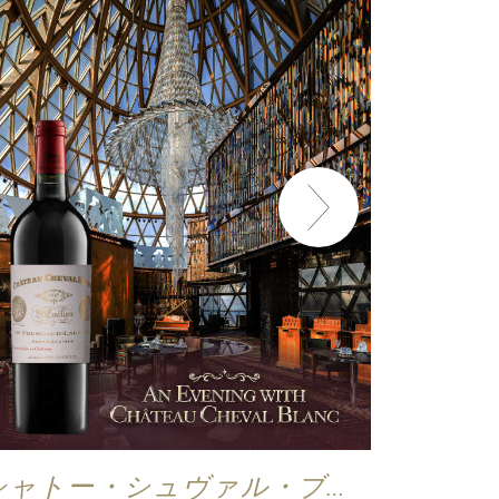
シャトー・シュヴァル・ブラ
グラン