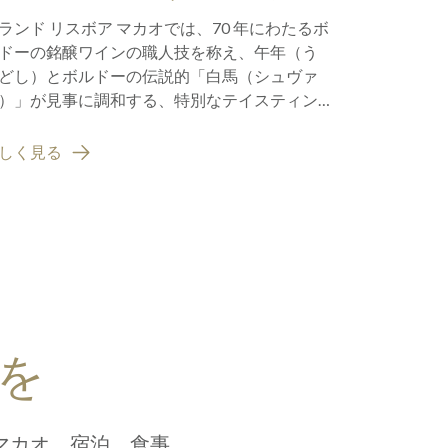
ンの夕べ
「ミシ
ランド リスボア マカオでは、70 年にわたるボ
おかげさま
カオ2
ドーの銘醸ワインの職人技を称え、午年（う
ュアリーな
を獲得
どし）とボルドーの伝説的「白馬（シュヴァ
の権威、20
）」が見事に調和する、特別なテイスティン
最高の栄誉
の旅へ皆さまをご案内します。
しく見る
詳しく見る
を
マカオ。宿泊、食事、