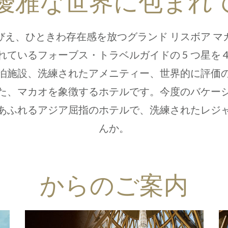
優雅な世界に包まれ
びえ、ひときわ存在感を放つグランド リスボア マ
ているフォーブス・トラベルガイドの 5 つ星を 
泊施設、洗練されたアメニティー、世界的に評価
た、マカオを象徴するホテルです。今度のバケー
あふれるアジア屈指のホテルで、洗練されたレジ
んか。
からのご案内