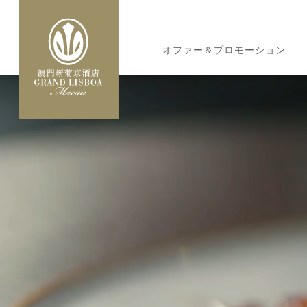
メ
イ
MAIN
ン
オファー＆プロモーション
NAVIGATION
コ
ン
テ
ン
ツ
に
移
動