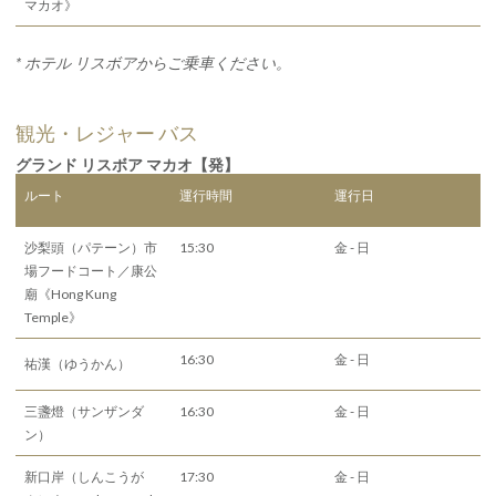
マカオ》
* ホテル リスボアからご乗車ください。
観光・レジャー バス
グランド リスボア マカオ【発】
ルート
運行時間
運行日
沙梨頭（パテーン）市
15:30
金 - 日
場フードコート／康公
廟《Hong Kung
Temple》
16:30
金 - 日
祐漢（ゆうかん）
三盞燈（サンザンダ
16:30
金 - 日
ン）
新口岸（しんこうが
17:30
金 - 日