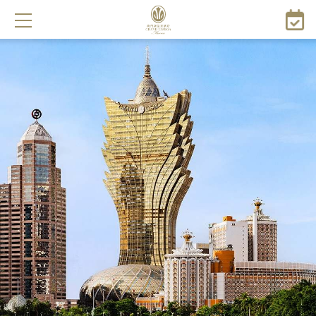
メ
イ
ン
コ
ン
テ
ン
ツ
に
移
動