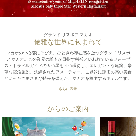
グランド リスボア マカオ
優雅な世界に包まれて
マカオの中心部にそびえ、ひときわ存在感を放つグランド リスボ
ア マカオ。この業界の誰もが目指す栄誉といわれているフォーブ
ス・トラベルガイドの 5 つ星を 4 つ獲得し、エレガントな建築、豪
華な宿泊施設、洗練されたアメニティー、世界的に評価の高い美食
といったさまざまな特長を備えた、マカオを象徴するホテルです。
今度のバケーションは、行き届いたホスピタリティーにあふれるア
さらに表示
ジア屈指のホテルで、洗練されたレジャーを体験してみませんか。
からのご案内