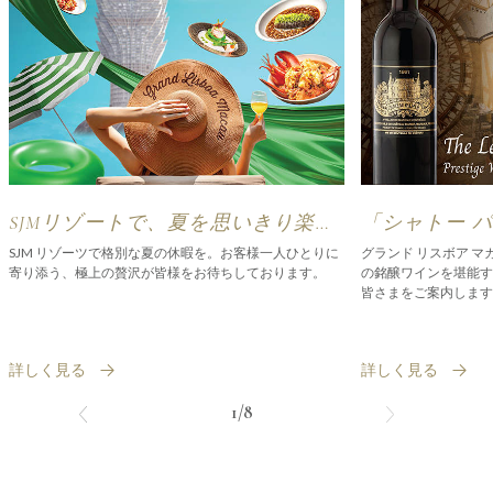
SJMリゾートで、夏を思いきり楽し
「シャトー 
んで
テージ ワイ
SJM リゾーツで格別な夏の休暇を。お客様一人ひとりに
グランド リスボア マ
寄り添う、極上の贅沢が皆様をお待ちしております。
の銘醸ワインを堪能す
皆さまをご案内します
詳しく見る
詳しく見る
1/8