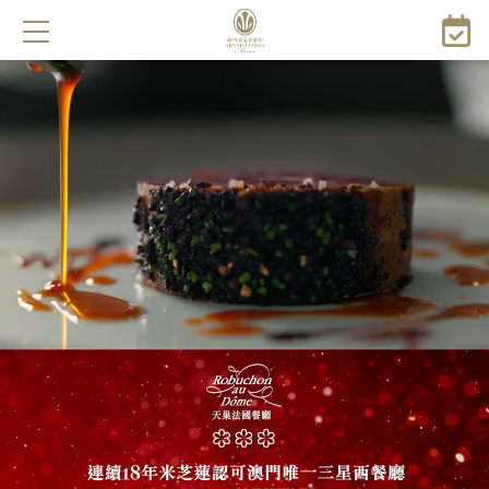
メ
イ
ン
コ
ン
テ
ン
ツ
に
移
動