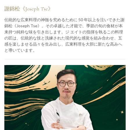
謝錦松《Joseph Tse》
伝統的な広東料理の神髄を究めるために 50 年以上を注いできた謝
錦松《Joseph Tse》。その卓越した才能で、季節の旬の食材が本
来持つ純粋な味を引き出します。ジ エイトの指揮を執るこの料理
の匠は、伝統的な技と洗練された現代的な感覚を組み合わせ、五
感を楽しませる品々を生み出し、広東料理を大胆に新たな高みへ
と導いています。