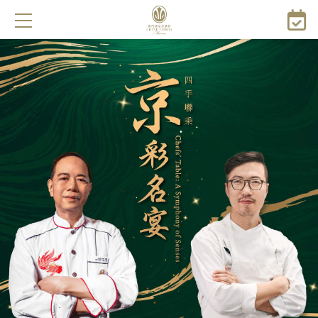
メ
イ
ン
コ
ン
テ
ン
ツ
に
移
動