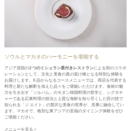
ソウルとマカオのハーモニーを堪能する
アジア屈指の
2 つのミシュラン星付きレストラン
による初のコラボ
レーションとして、文化と美食の真の架け橋となる特別な体験を
お届けします。8 品からなるコースメニューでは、両店を代表する
料理と新たな解釈を加えた品々をご堪能いただけます。食材の魅
力を引き出す「ソルバム」のモダン韓国料理の哲学と、シグネチ
ャーである広東料理の技法と上質な海鮮を知り尽くした匠の技で
知られる「ジ エイト」の贅沢な美食の世界が、見事に融合してい
ます。マカオで、格別な東アジアの至福のダイニング体験をぜひ
ご堪能ください。
メニューを見る >