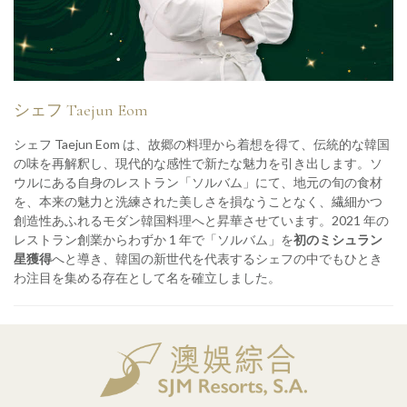
シェフ Taejun Eom
シェフ Taejun Eom は、故郷の料理から着想を得て、伝統的な韓国
の味を再解釈し、現代的な感性で新たな魅力を引き出します。ソ
ウルにある自身のレストラン「ソルバム」にて、地元の旬の食材
を、本来の魅力と洗練された美しさを損なうことなく、繊細かつ
創造性あふれるモダン韓国料理へと昇華させています。2021 年の
レストラン創業からわずか 1 年で「ソルバム」を
初のミシュラン
星獲得
へと導き、韓国の新世代を代表するシェフの中でもひとき
わ注目を集める存在として名を確立しました。