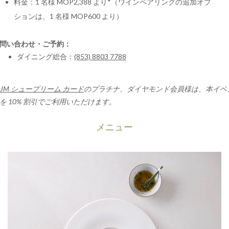
料金：1 名様 MOP2,388 より*（ワインペアリングの追加オプ
た広東の伝統が美しく調和し、響き合う、稀有な東アジア美食
の競演です。アジアを代表する 2 つのレストランが贈る、洗練
ションは、1 名様 MOP600 より）
された異文化が融合した美食体験をぜひお楽しみください。
問い合わせ・ご予約：
ダイニング総合：
(853) 8803 7788
SJM シュープリーム カード
のプラチナ、ダイヤモンド会員様は、本イベ
を 10% 割引でご利用いただけます。
メニュー