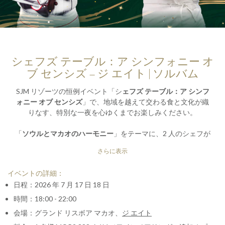
シェフズ テーブル：ア シンフォニー オ
ブ センシズ – ジ エイト | ソルバム
SJM リゾーツの恒例イベント「シ
ェフズ テーブル：ア シンフ
ォニー オブ センシズ
」で、地域を越えて交わる食と文化が織
りなす、特別な一夜を心ゆくまでお楽しみください。
「
ソウルとマカオのハーモニー
」をテーマに、2 人のシェフが
腕を振るう特別なコラボレーション。SJMの
ミシュラン 2 つ星
さらに表示
広東料理レストラン
「ジ エイト」の総料理長 Joseph Tse が受
け継ぐ伝統に裏打ちされた匠の技と、ソウルの名高い
ミシュラ
イベントの詳細：
ン 1 つ星韓国料理レストラン
「ソルバム」のシェフ Taejun
日程：2026 年 7 月 17 日 18 日
Eom が生み出す洗練された新たな発想を映したモダンなアレ
ンジが響き合います。
時間：18:00 - 22:00
会場：グランド リスボア マカオ、
ジ エイト
2 人のシェフが披露するのは、韓国のモダンな感性と洗練され