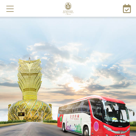
メ
イ
ン
コ
ン
テ
ン
ツ
に
移
動