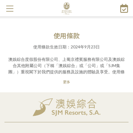
移
至
主
內
容
使用條款
使用條款生效日期：2024年9月23日
澳娛綜合度假股份有限公司、上葡京禮賓服務有限公司及澳娛綜
合其他附屬公司（下稱「澳娛綜合」或「公司」或「SJM集
團」）重視閣下於我們提供的服務及設施的體驗及享受。使用條
款旨在規範公司所擁有或運營之平台、應用程式、系統、社交媒
更多
體網頁及其他平台（下稱「平台」）的使用。使用條款適用於平
台的所有用戶，包括但不限於作為瀏覽者、供應商、會員、商家
等用戶（下稱「用戶」或「閣下」）。
在訪問或使用平台前，請仔細閱讀本使用條款。訪問或使用公司
平台，即表示閣下同意本使用條款。倘若閣下不同意本使用條款
之任何內容，請勿使用本平台。
帳戶註冊和使用