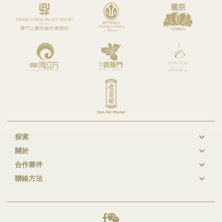
為使用平台的所有功能，閣下可能需要在平台上註冊一個帳戶。
倘若閣下在平台註冊帳戶，則閣下同意提供平台任何註冊表格所
要求的有關資料，所提供資料必須準確、最新和完整（「註冊資
料」）。
倘若閣下在平台註冊和／或設置帳戶，閣下將自行負責維護閣下
的註冊資料（包括密碼）的機密性和安全性。閣下不得授權他人
使用閣下的註冊資料。未經公司事先書面許可，閣下不得將閣下
的註冊資料及／或閣下在本使用條款下的權利和義務分許可、轉
移、出售或轉讓給任何第三方。任何此類試圖均為無效，及應視
為對本使用條款的重大違反。
閣下對帳戶的所有使用或活動負有完全責任，包括但不限於︰無
論是否經過授權，任何人士利用閣下的註冊資料使用帳戶，或由
於獲得或訪問閣下帳戶所在的任何電腦而使用帳戶。通過使用該
探索
New
帳戶，閣下將承擔所有未經授權存取註冊資料及閣下提供給公司
關於
GL
的任何其他資料的風險。
合作夥伴
Footer
倘若閣下有理由相信自己帳戶之安全性受到威脅（例如遺失、盜
竊或未經授權披露或使用閣下的註冊資料），閣下必須使用平台
聯絡方法
上的適當更新機制以立即更改受影響的註冊資料，或電郵致
dataprotection@sjmresorts.com。