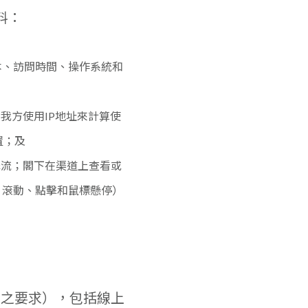
料：
本、訪問時間、操作系統和
我方使用IP地址來計算使
置；及
擊流；閣下在渠道上查看或
︰滾動、點擊和鼠標懸停）
出之要求），包括線上