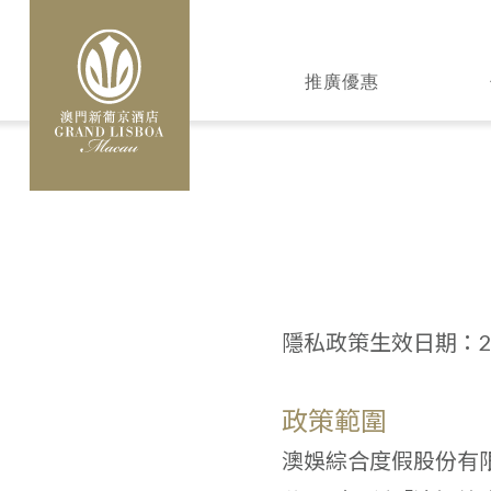
移
至
MAIN
主
推廣優惠
NAVIGATION
內
容
隱私政策生效日期：20
政策範圍
澳娛綜合度假股份有