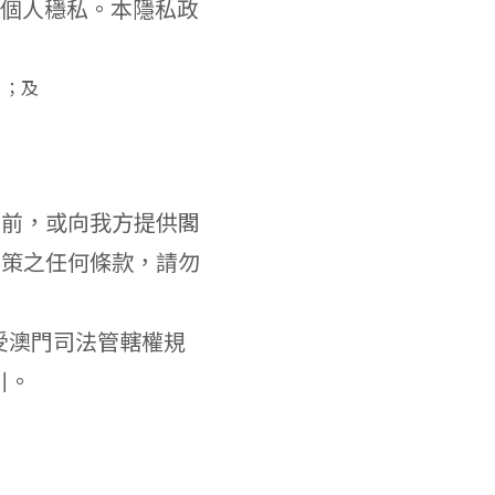
的個人穩私。本隱私政
）；及
之前，或向我方提供閣
政策之任何條款，請勿
受澳門司法管轄權規
引。