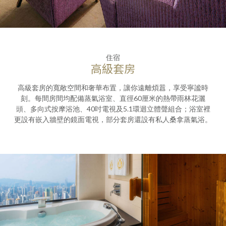
住宿
高級套房
高級套房的寬敞空間和奢華布置，讓你遠離煩囂，享受寧謐時
刻。每間房間均配備蒸氣浴室、直徑60厘米的熱帶雨林花灑
頭、多向式按摩浴池、40吋電視及5.1環迴立體聲組合；浴室裡
更設有嵌入牆壁的鏡面電視，部分套房還設有私人桑拿蒸氣浴。