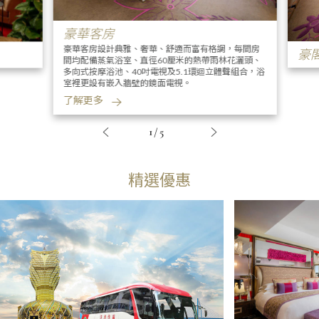
豪華客房
豪華客房設計典雅、奢華、舒適而富有格調，每間房
豪
間均配備蒸氣浴室、直徑60厘米的熱帶雨林花灑頭、
多向式按摩浴池、40吋電視及5.1環迴立體聲組合，浴
室裡更設有嵌入牆壁的鏡面電視。
了解更多
1/5
精選優惠