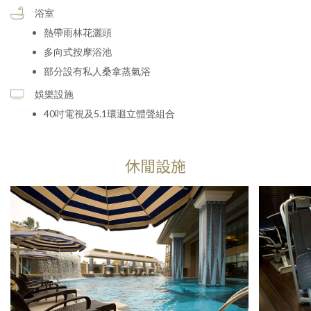
浴室
熱帶雨林花灑頭
多向式按摩浴池
部分設有私人桑拿蒸氣浴
娛樂設施
40吋電視及5.1環迴立體聲組合
休閒設施