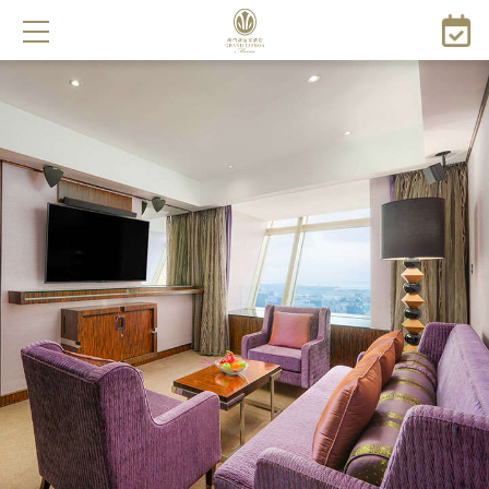
移
至
主
內
容