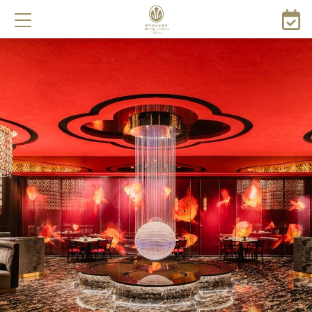
跳
转
到
主
要
内
容