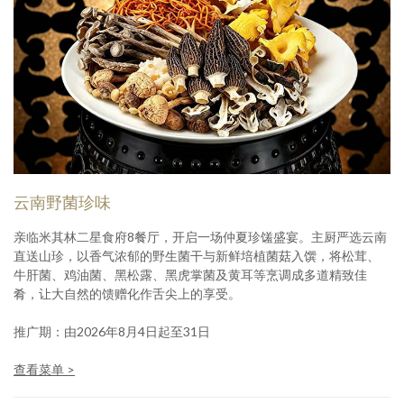
云南野菌珍味
亲临米其林二星食府8餐厅，开启一场仲夏珍馐盛宴。主厨严选云南
直送山珍，以香气浓郁的野生菌干与新鲜培植菌菇入馔，将松茸、
牛肝菌、鸡油菌、黑松露、黑虎掌菌及黄耳等烹调成多道精致佳
肴，让大自然的馈赠化作舌尖上的享受。
推广期：由2026年8月4日起至31日
查看菜单 >