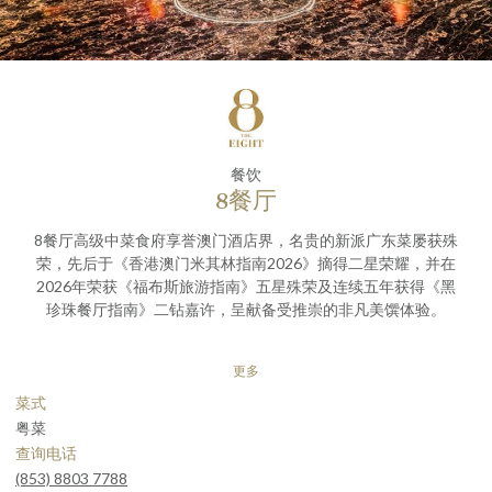
餐饮
8餐厅
8餐厅高级中菜食府享誉澳门酒店界，名贵的新派广东菜屡获殊
荣，先后于《香港澳门米其林指南2026》摘得二星荣耀，并在
2026年荣获《福布斯旅游指南》五星殊荣及连续五年获得《黑
珍珠餐厅指南》二钻嘉许，呈献备受推崇的非凡美馔体验。
餐厅气派独特，室内设计巧妙融入寓意活力十足的金鱼和象征吉
更多
祥富贵的“8”字，满载传统中国特色。餐厅提供的菜式同样糅合
传统与创新，带来多达40余款午市点心，还有一系列精致佳
菜式
肴，缔造出既优雅又富有创意的中菜享受。此外，8餐厅也提供
粤菜
多元化的佳酿选择，酒窖内收藏超过17,300款各国名酒，为深
查询电话
谙美食之道的宾客带来妙不可言的餐饮体验。
(853) 8803 7788