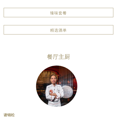
臻味套餐
精选酒单
餐厅主厨
谢锦松