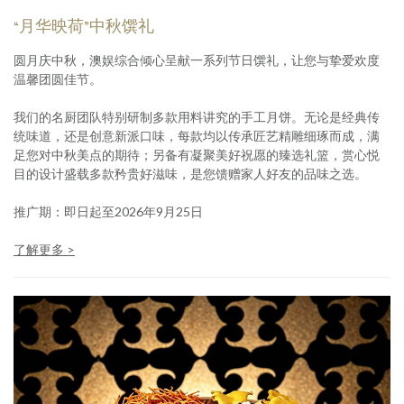
“月华映荷”中秋馔礼
圆月庆中秋，澳娱综合倾心呈献一系列节日馔礼，让您与挚爱欢度
温馨团圆佳节。
我们的名厨团队特别研制多款用料讲究的手工月饼。无论是经典传
统味道，还是创意新派口味，每款均以传承匠艺精雕细琢而成，满
足您对中秋美点的期待；另备有凝聚美好祝愿的臻选礼篮，赏心悦
目的设计盛载多款矜贵好滋味，是您馈赠家人好友的品味之选。
推广期：即日起至2026年9月25日
了解更多 >