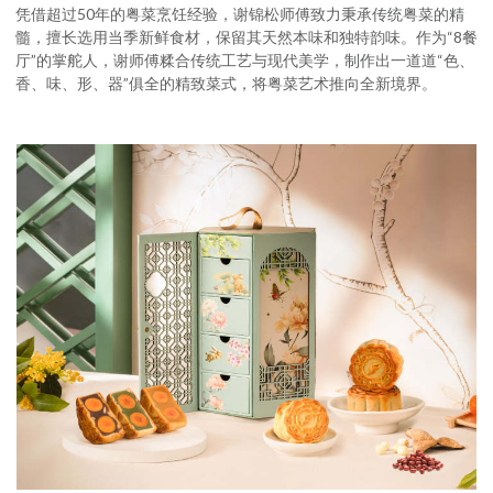
凭借超过50年的粤菜烹饪经验，谢锦松师傅致力秉承传统粤菜的精
髓，擅长选用当季新鲜食材，保留其天然本味和独特韵味。作为“8餐
厅”的掌舵人，谢师傅糅合传统工艺与现代美学，制作出一道道“色、
香、味、形、器”俱全的精致菜式，将粤菜艺术推向全新境界。