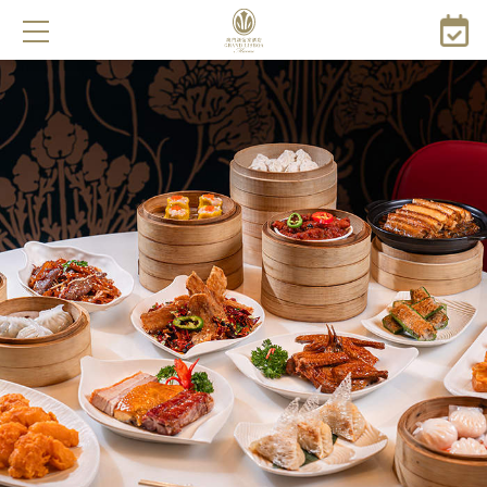
跳
转
到
主
要
内
容