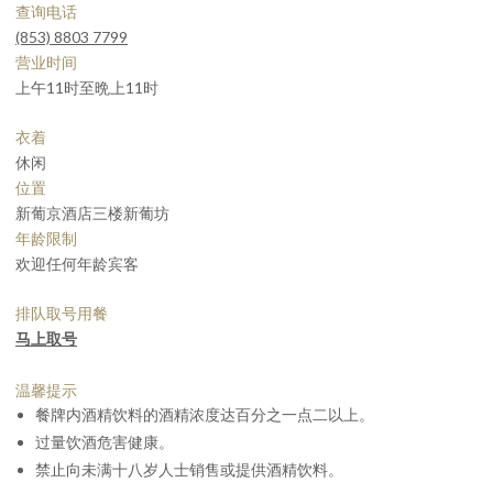
查询电话
(853) 8803 7799
营业时间
上午11时至晩上11时
衣着
休闲
位置
新葡京酒店三楼新葡坊
年龄限制
欢迎任何年龄宾客
排队取号用餐
马上取号
温馨提示
餐牌内酒精饮料的酒精浓度达百分之一点二以上。
过量饮酒危害健康。
禁止向未满十八岁人士销售或提供酒精饮料。