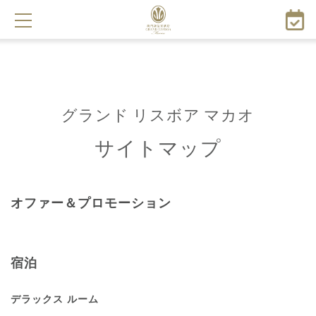
メ
イ
ン
コ
ン
テ
グランド リスボア マカオ
ン
ツ
サイトマップ
に
移
動
オファー＆プロモーション
宿泊
デラックス ルーム