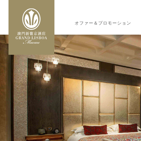
メ
イ
MAIN
ン
オファー＆プロモーション
NAVIGATION
コ
ン
テ
ン
ツ
に
移
動