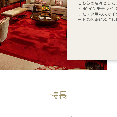
こちらの広々とした
と 40 インチテレ
また、専用のスカイ
ートな休暇にふさわ
特長