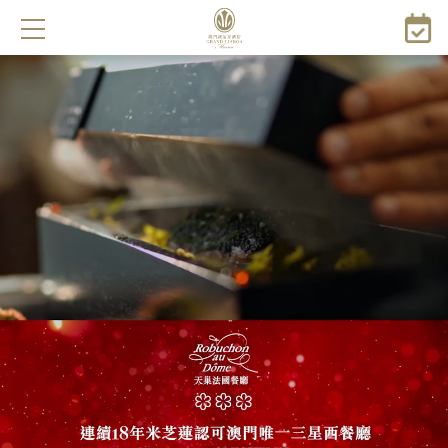
移
至
主
內
容