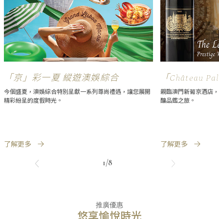
「京」彩一夏 縱遊澳娛綜合
「Château 
鑑饗宴
今個盛夏，澳娛綜合特別呈獻一系列尊尚禮遇，讓您展開
親臨澳門新葡京酒店，
精彩紛呈的度假時光。
釀品鑑之旅。
了解更多
了解更多
1/8
推廣優惠
悠享愉悅時光