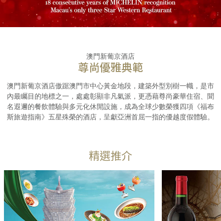
澳門新葡京酒店
尊尚優雅典範
澳門新葡京酒店傲踞澳門市中心黃金地段，建築外型別樹一幟，是市
內最矚目的地標之一，處處彰顯非凡氣派，更憑藉尊尚豪華住宿、聞
名遐邇的餐飲體驗與多元化休閒設施，成為全球少數榮獲四項《福布
斯旅遊指南》五星殊榮的酒店，呈獻亞洲首屈一指的優越度假體驗。
精選推介