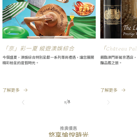
「京」彩一夏 縱遊澳娛綜合
「Château 
鑑饗宴
今個盛夏，澳娛綜合特別呈獻一系列尊尚禮遇，讓您展開
親臨澳門新葡京酒店，
精彩紛呈的度假時光。
釀品鑑之旅。
了解更多
了解更多
1/8
推廣優惠
悠享愉悅時光