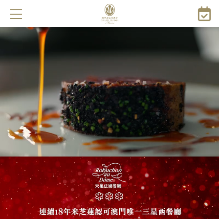
移
至
主
內
容