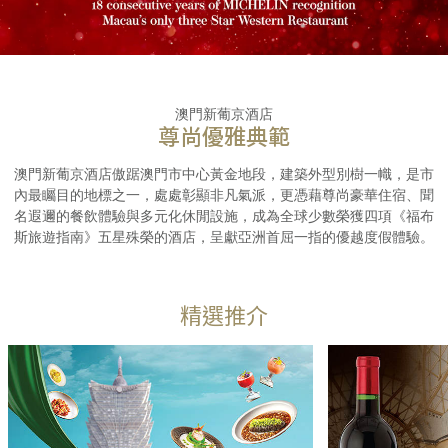
澳門新葡京酒店
尊尚優雅典範
澳門新葡京酒店傲踞澳門市中心黃金地段，建築外型別樹一幟，是市
內最矚目的地標之一，處處彰顯非凡氣派，更憑藉尊尚豪華住宿、聞
名遐邇的餐飲體驗與多元化休閒設施，成為全球少數榮獲四項《福布
斯旅遊指南》五星殊榮的酒店，呈獻亞洲首屈一指的優越度假體驗。
精選推介