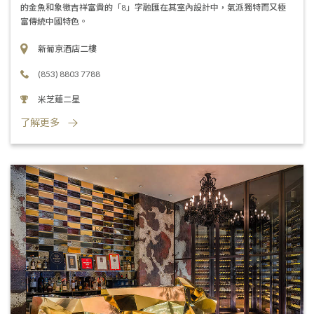
的金魚和象徵吉祥富貴的「8」字融匯在其室內設計中，氣派獨特而又極
富傳統中國特色。
新葡京酒店二樓
(853) 8803 7788
米芝蓮二星
了解更多