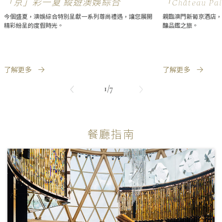
「京」彩一夏 縱遊澳娛綜合
「Château 
鑑饗宴
今個盛夏，澳娛綜合特別呈獻一系列尊尚禮遇，讓您展開
親臨澳門新葡京酒店，
精彩紛呈的度假時光。
釀品鑑之旅。
了解更多
了解更多
1/7
餐廳指南