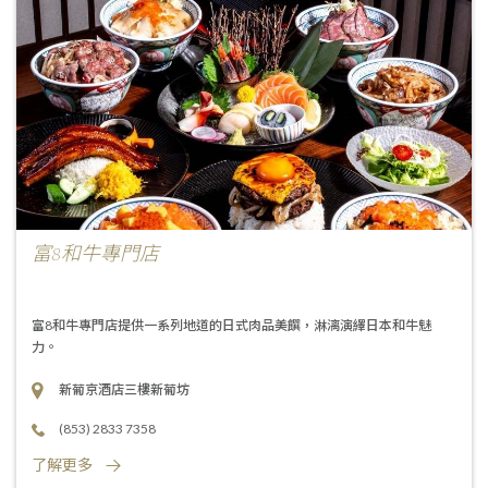
富8和牛專門店
富8和牛專門店提供一系列地道的日式肉品美饌，淋漓演繹日本和牛魅
力。
新葡京酒店三樓新葡坊
(853) 2833 7358
了解更多