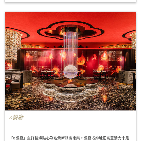
8餐廳
「8 餐廳」主打精緻點心及名貴新派廣東菜。餐廳巧妙地把寓意活力十足