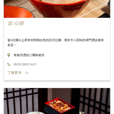
富8拉麵
富8拉麵以上乘食材炮製出色的日式拉麵，帶來令人回味的澳門酒店美食
享受。
新葡京酒店三樓新葡坊
(853) 2833 7617
了解更多