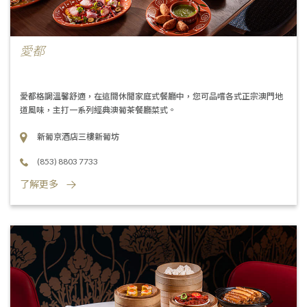
愛都
愛都格調溫馨舒適，在這間休閒家庭式餐廳中，您可品嚐各式正宗澳門地
道風味，主打一系列經典澳葡茶餐廳菜式。
新葡京酒店三樓新葡坊
(853) 8803 7733
了解更多