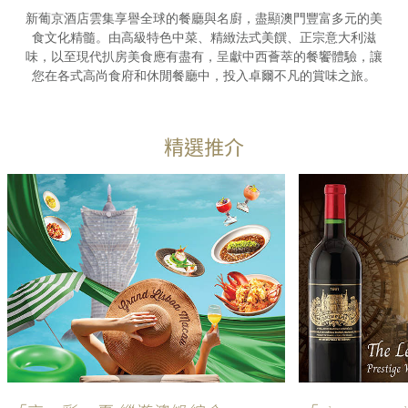
新葡京酒店雲集享譽全球的餐廳與名廚，盡顯澳門豐富多元的美
食文化精髓。由高級特色中菜、精緻法式美饌、正宗意大利滋
味，以至現代扒房美食應有盡有，呈獻中西薈萃的餐饗體驗，讓
您在各式高尚食府和休閒餐廳中，投入卓爾不凡的賞味之旅。
精選推介