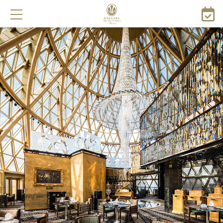
移
至
主
內
容