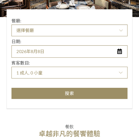
餐廳:
日期:
賓客數目:
1 成人, 0 小童
搜索
餐飲
卓越非凡的餐饗體驗