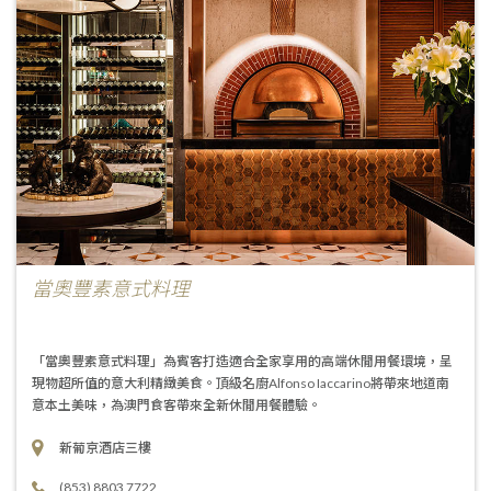
當奧豐素意式料理
「當奧豐素意式料理」為賓客打造適合全家享用的高端休閒用餐環境，呈
現物超所值的意大利精緻美食。頂級名廚Alfonso Iaccarino將帶來地道南
意本土美味，為澳門食客帶來全新休閒用餐體驗。
新葡京酒店三樓
(853) 8803 7722