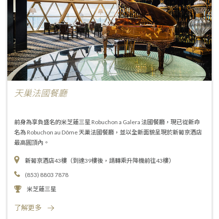
天巢法國餐廳
前身為享負盛名的米芝蓮三星 Robuchon a Galera 法國餐廳，現已從新命
名為 Robuchon au Dôme 天巢法國餐廳，並以全新面貌呈現於新葡京酒店
最高圓頂內。
新葡京酒店43樓（到達39樓後，請轉乘升降機前往43樓）
(853) 8803 7878
米芝蓮三星
了解更多