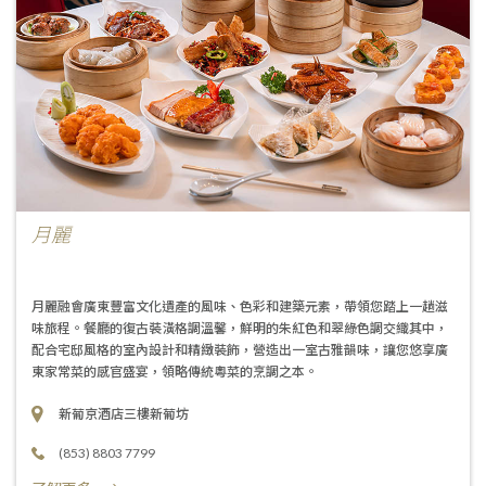
月麗
月麗融會廣東豐富文化遺產的風味、色彩和建築元素，帶領您踏上一趟滋
味旅程。餐廳的復古裝潢格調溫馨，鮮明的朱紅色和翠綠色調交織其中，
配合宅邸風格的室內設計和精緻裝飾，營造出一室古雅韻味，讓您悠享廣
東家常菜的感官盛宴，領略傳統粵菜的烹調之本。
新葡京酒店三樓新葡坊
(853) 8803 7799