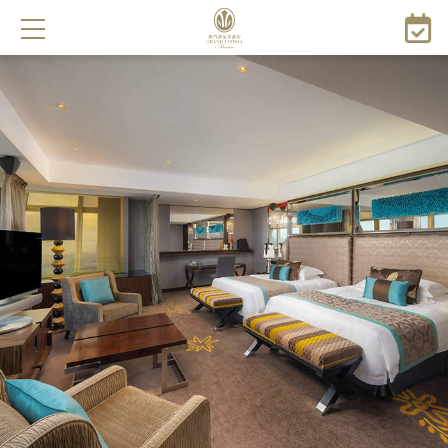
跳
转
到
主
要
内
容