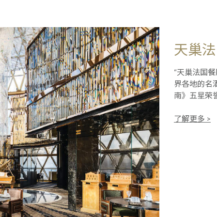
天巢法
“天巢法国
界各地的名
南》五星荣
了解更多 >