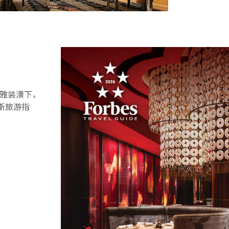
优雅装潢下，
斯旅游指