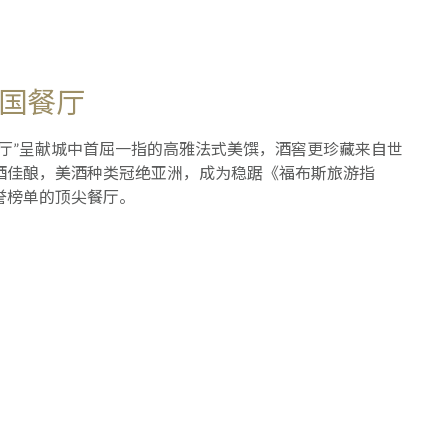
国餐厅
餐厅”呈献城中首屈一指的高雅法式美馔，酒窖更珍藏来自世
酒佳酿，美酒种类冠绝亚洲，成为稳踞《福布斯旅游指
誉榜单的顶尖餐厅。