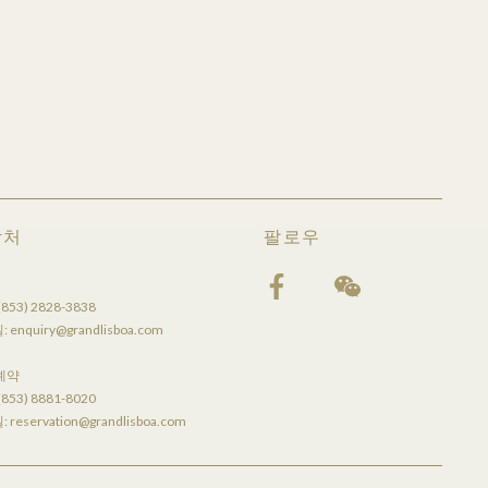
락처
팔로우
(853) 2828-3838
:
enquiry@grandlisboa.com
 예약
(853) 8881-8020
:
reservation@grandlisboa.com