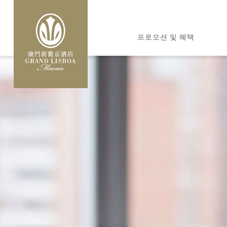
주
요
MAIN
콘
프로모션 및 혜택
NAVIGATION
텐
츠
로
건
너
뛰
기