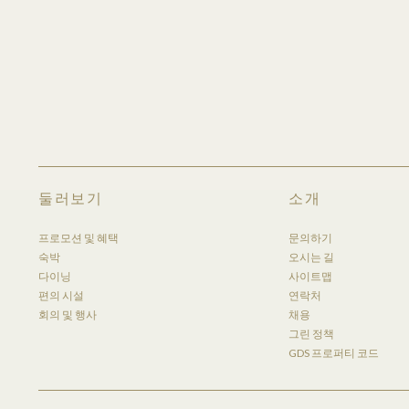
둘러보기
소개
New
GL
프로모션 및 혜택
문의하기
Footer
숙박
오시는 길
다이닝
사이트맵
편의 시설
연락처
회의 및 행사
채용
그린 정책
GDS 프로퍼티 코드