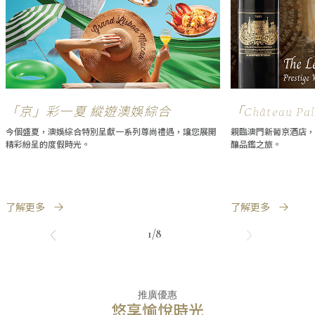
「京」彩一夏 縱遊澳娛綜合
「Château 
鑑饗宴
今個盛夏，澳娛綜合特別呈獻一系列尊尚禮遇，讓您展開
親臨澳門新葡京酒店，
精彩紛呈的度假時光。
釀品鑑之旅。
了解更多
了解更多
1/8
推廣優惠
悠享愉悅時光