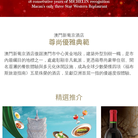
澳門新葡京酒店
尊尚優雅典範
澳門新葡京酒店傲踞澳門市中心黃金地段，建築外型別樹一幟，是市
內最矚目的地標之一，處處彰顯非凡氣派，更憑藉尊尚豪華住宿、聞
名遐邇的餐飲體驗與多元化休閒設施，成為全球少數榮獲四項《福布
斯旅遊指南》五星殊榮的酒店，呈獻亞洲首屈一指的優越度假體驗。
精選推介