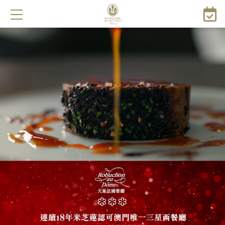
移
至
主
內
容