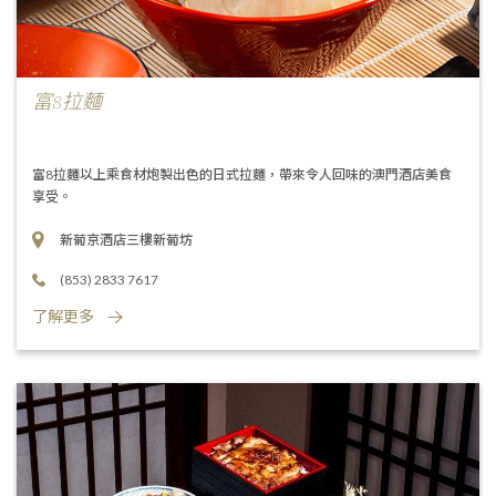
富8拉麵
富8拉麵以上乘食材炮製出色的日式拉麵，帶來令人回味的澳門酒店美食
享受。
新葡京酒店三樓新葡坊
(853) 2833 7617
了解更多