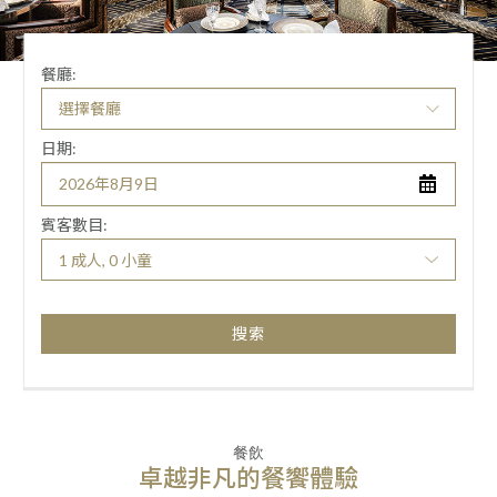
餐廳:
日期:
賓客數目:
1 成人, 0 小童
搜索
餐飲
卓越非凡的餐饗體驗