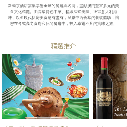
新葡京酒店雲集享譽全球的餐廳與名廚，盡顯澳門豐富多元的美
食文化精髓。由高級特色中菜、精緻法式美饌、正宗意大利滋
味，以至現代扒房美食應有盡有，呈獻中西薈萃的餐饗體驗，讓
您在各式高尚食府和休閒餐廳中，投入卓爾不凡的賞味之旅。
精選推介