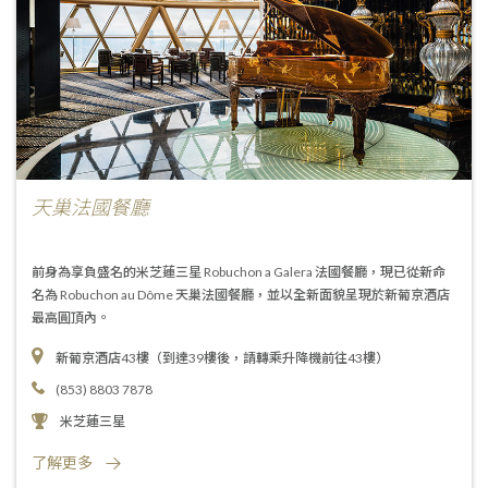
天巢法國餐廳
前身為享負盛名的米芝蓮三星 Robuchon a Galera 法國餐廳，現已從新命
名為 Robuchon au Dôme 天巢法國餐廳，並以全新面貌呈現於新葡京酒店
最高圓頂內。
新葡京酒店43樓（到達39樓後，請轉乘升降機前往43樓）
(853) 8803 7878
米芝蓮三星
了解更多