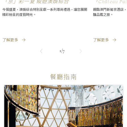
「京」彩一夏 縱遊澳娛綜合
「Château 
鑑饗宴
今個盛夏，澳娛綜合特別呈獻一系列尊尚禮遇，讓您展開
親臨澳門新葡京酒店，
精彩紛呈的度假時光。
釀品鑑之旅。
了解更多
了解更多
1/7
餐廳指南