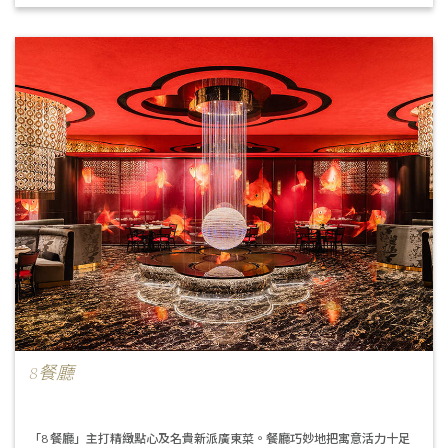
8餐廳
「8 餐廳」主打精緻點心及名貴新派廣東菜。餐廳巧妙地把寓意活力十足