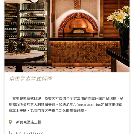
當奧豐素意式料理
「當奧豐素意式料理」為賓客打造適合全家享用的高端休閒用餐環境，呈
現物超所值的意大利精緻美食。頂級名廚Alfonso Iaccarino將帶來地道南
意本土美味，為澳門食客帶來全新休閒用餐體驗。
新葡京酒店三樓
(853) 8803 7722