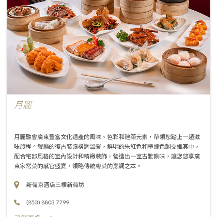
月麗
月麗融會廣東豐富文化遺產的風味、色彩和建築元素，帶領您踏上一趟滋
味旅程。餐廳的復古裝潢格調溫馨，鮮明的朱紅色和翠綠色調交織其中，
配合宅邸風格的室內設計和精緻裝飾，營造出一室古雅韻味，讓您悠享廣
東家常菜的感官盛宴，領略傳統粵菜的烹調之本。
新葡京酒店三樓新葡坊
(853) 8803 7799