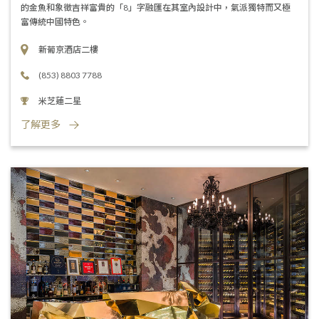
的金魚和象徵吉祥富貴的「8」字融匯在其室內設計中，氣派獨特而又極
富傳統中國特色。
新葡京酒店二樓
(853) 8803 7788
米芝蓮二星
了解更多