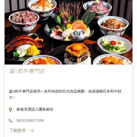
富8和牛專門店
富8和牛專門店提供一系列地道的日式肉品美饌，淋漓演繹日本和牛魅
力。
新葡京酒店三樓新葡坊
(853) 2833 7358
了解更多