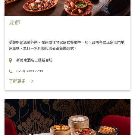
愛都
愛都格調溫馨舒適，在這間休閒家庭式餐廳中，您可品嚐各式正宗澳門地
道風味，主打一系列經典澳葡茶餐廳菜式。
新葡京酒店三樓新葡坊
(853) 8803 7733
了解更多