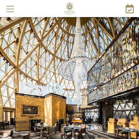
移
至
主
內
容