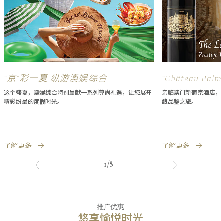
“京”彩一夏 纵游澳娱综合
“Château 
飨宴
这个盛夏，澳娱综合特别呈献一系列尊尚礼遇，让您展开
亲临澳门新葡京酒店，
精彩纷呈的度假时光。
酿品鉴之旅。
了解更多
了解更多
1/8
推广优惠
悠享愉悦时光