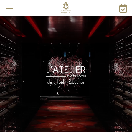
跳
转
到
主
要
内
容