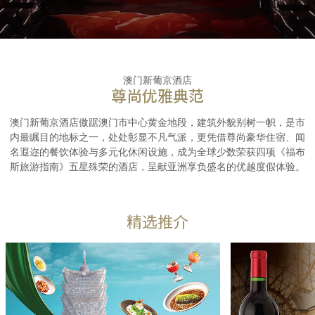
澳门新葡京酒店
尊尚优雅典范
澳门新葡京酒店傲踞澳门市中心黄金地段，建筑外貌别树一帜，是市
内最瞩目的地标之一，处处彰显不凡气派，更凭借尊尚豪华住宿、闻
名遐迩的餐饮体验与多元化休闲设施，成为全球少数荣获四项《福布
斯旅游指南》五星殊荣的酒店，呈献亚洲享负盛名的优越度假体验。
精选推介