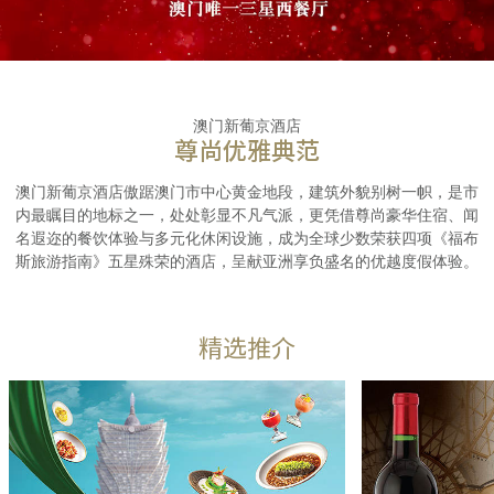
澳门新葡京酒店
尊尚优雅典范
澳门新葡京酒店傲踞澳门市中心黄金地段，建筑外貌别树一帜，是市
内最瞩目的地标之一，处处彰显不凡气派，更凭借尊尚豪华住宿、闻
名遐迩的餐饮体验与多元化休闲设施，成为全球少数荣获四项《福布
斯旅游指南》五星殊荣的酒店，呈献亚洲享负盛名的优越度假体验。
精选推介