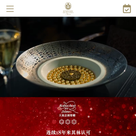
跳
转
到
主
要
内
容