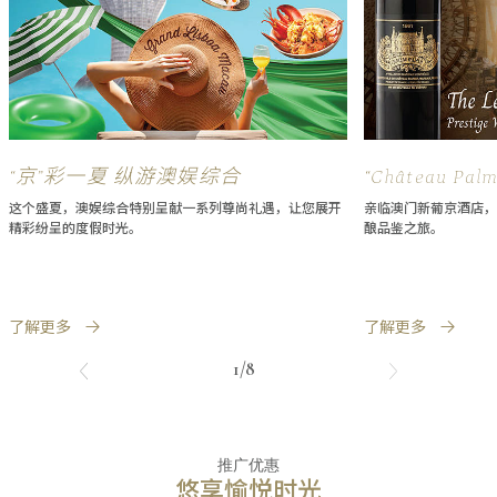
“京”彩一夏 纵游澳娱综合
“Château 
飨宴
这个盛夏，澳娱综合特别呈献一系列尊尚礼遇，让您展开
亲临澳门新葡京酒店，
精彩纷呈的度假时光。
酿品鉴之旅。
了解更多
了解更多
1/8
推广优惠
悠享愉悦时光