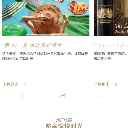
“京”彩一夏 纵游澳娱综合
“Château 
飨宴
这个盛夏，澳娱综合特别呈献一系列尊尚礼遇，让您展开
亲临澳门新葡京酒店，
精彩纷呈的度假时光。
酿品鉴之旅。
了解更多
了解更多
1/8
推广优惠
悠享愉悦时光