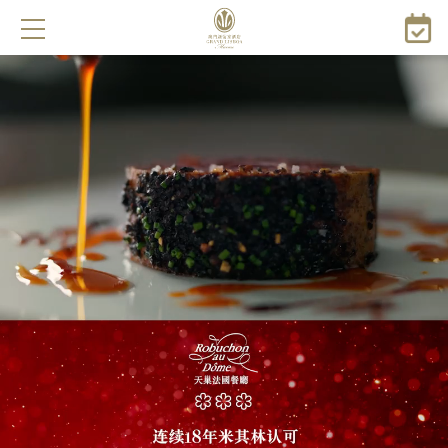
跳
转
到
主
要
内
容