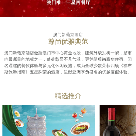
澳门新葡京酒店
尊尚优雅典范
澳门新葡京酒店傲踞澳门市中心黄金地段，建筑外貌别树一帜，是市
内最瞩目的地标之一，处处彰显不凡气派，更凭借尊尚豪华住宿、闻
名遐迩的餐饮体验与多元化休闲设施，成为全球少数荣获四项《福布
斯旅游指南》五星殊荣的酒店，呈献亚洲享负盛名的优越度假体验。
精选推介