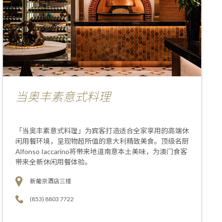
当奥丰素意式料理
「当奥丰素意式料理」为宾客打造适合全家享用的高端休
闲用餐环境，呈现物超所值的意大利精致美食。顶级名厨
Alfonso Iaccarino将带来地道南意本土美味，为澳门食客
带来全新休闲用餐体验。
新葡京酒店三楼
(853) 8803 7722