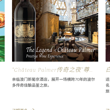
“Château Palmer传奇之夜”尊尚
品鉴飨宴
，
亲临澳门新葡京酒店，展开一场横跨70年的波尔
适
多传奇佳酿品鉴之旅。
名
旅