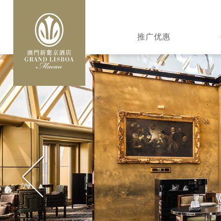
跳
转
MAIN
到
推广优惠
NAVIGATION
主
要
内
容