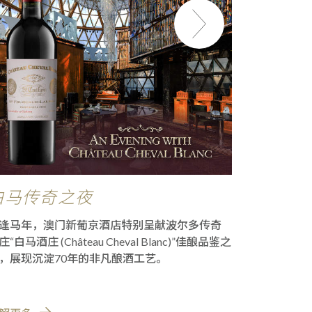
白马传奇之夜
澳门新
门米其
逢马年，澳门新葡京酒店特别呈献波尔多传奇
澳门新葡京
庄“白马酒庄 (Château Cheval Blanc)”佳酿品鉴之
林指南20
，展现沉淀70年的非凡酿酒工艺。
肯定的卓越