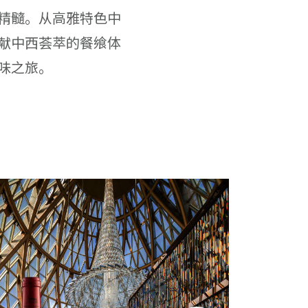
精髓。从高雅特色中
献中西荟萃的餐飨体
味之旅。