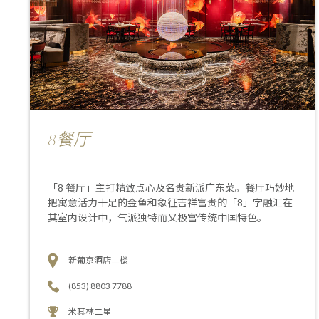
8餐厅
「8 餐厅」主打精致点心及名贵新派广东菜。餐厅巧妙地
把寓意活力十足的金鱼和象征吉祥富贵的「8」字融汇在
其室内设计中，气派独特而又极富传统中国特色。
新葡京酒店二楼
(853) 8803 7788
米其林二星