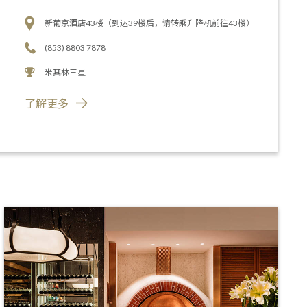
新葡京酒店43楼（到达39楼后，请转乘升降机前往43楼）
(853) 8803 7878
米其林三星
了解更多