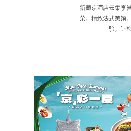
新葡京酒店云集享
菜、精致法式美馔
验，让