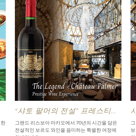
껏
“샤토 팔머의 전설” 프레스티지
와인 익스피리언스
별한
그랜드 리스보아 마카오에서 70년의 시간을 담은
그
전설적인 보르도 와인을 음미하는 특별한 여정에
보