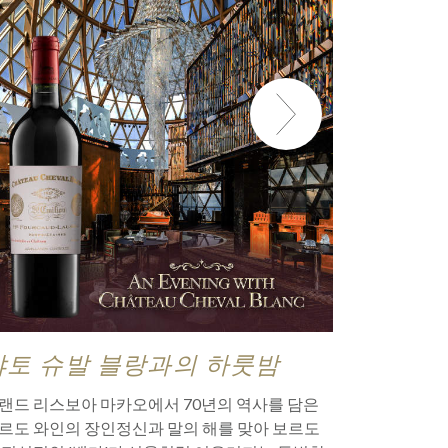
샤토 슈발 블랑과의 하룻밤
미슐랭 
2026
랜드 리스보아 마카오에서 70년의 역사를 담은
SJM 리조트
보아 
르도 와인의 장인정신과 말의 해를 맞아 보르도
서 다시 한