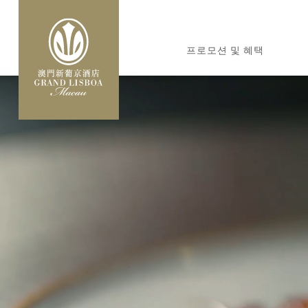
주
요
MAIN
콘
프로모션 및 혜택
NAVIGATION
텐
츠
로
건
너
뛰
기