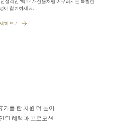
 전설적인 '백마'가 선율처럼 어우러지는 특별한
매우 기쁘게
정에 함께하세요.
세히 보기
자세히 보기
휴가를 한 차원 더 높이
고안된 혜택과 프로모션