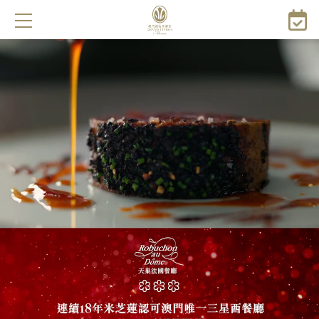
주
요
콘
텐
츠
로
건
너
뛰
기