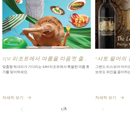
SJM 리조트에서 여름을 마음껏 즐겨
“샤토 팔머의
보세요
익스피리언스
맞춤형 럭셔리가 기다리는 SJM 리조트에서 특별한 여름 휴
그랜드 리스보아 마카오
가를 맞이하세요.
보르도 와인을 음미하는
자세히 보기
자세히 보기
1/8