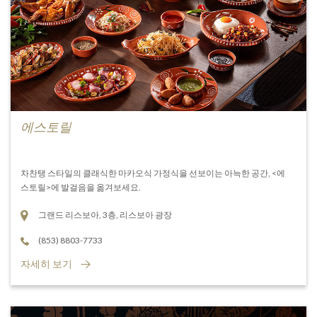
에스토릴
차찬탱 스타일의 클래식한 마카오식 가정식을 선보이는 아늑한 공간, <에
스토릴>에 발걸음을 옮겨보세요.
그랜드 리스보아, 3층, 리스보아 광장
(853) 8803-7733
자세히 보기