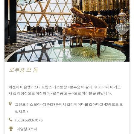
로부숑 오 돔
이전에 미슐랭 3스타 프랑스 레스토랑 <로부숑 아 갈레라>가 이제 마카오
새 집의 정점으로 이전하여 <로부숑 오 돔>으로 여러분을 만납니다.
그랜드 리스보아, 43층(39층에서 엘리베이터를 갈아타고 43층으로 오
십시오.)
(853) 8803-7878
미슐랭 3스타