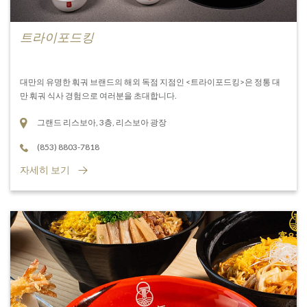
트라이포드킹
대만의 유명한 훠궈 브랜드의 해외 독점 지점인 <트라이포드킹>은 정통 대
만 훠궈 식사 경험으로 여러분을 초대합니다.
그랜드 리스보아, 3층, 리스보아 광장
(853) 8803-7818
자세히 보기