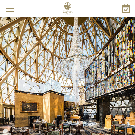
주
요
콘
텐
츠
로
건
너
뛰
기