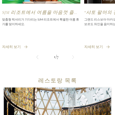
SJM 리조트에서 여름을 마음껏 즐겨
“샤토 팔머의
보세요
익스피리언스
맞춤형 럭셔리가 기다리는 SJM 리조트에서 특별한 여름 휴
그랜드 리스보아 마카오
가를 맞이하세요.
보르도 와인을 음미하는
자세히 보기
자세히 보기
1/7
레스토랑 목록