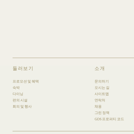
둘러보기
소개
New
GL
프로모션 및 혜택
문의하기
Footer
숙박
오시는 길
다이닝
사이트맵
편의 시설
연락처
회의 및 행사
채용
그린 정책
GDS 프로퍼티 코드