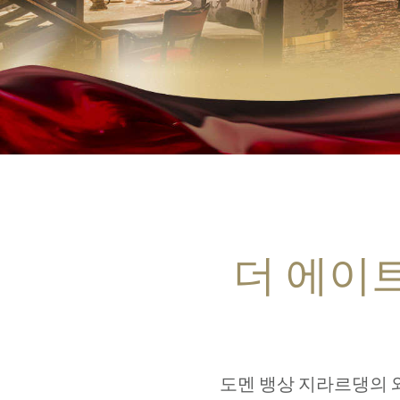
더 에이
도멘 뱅상 지라르댕의 