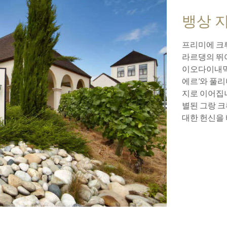
뱅상 
프리미에 크뤼
라르댕의 뛰
이오다이내믹 
에르’와 풀리
지로 이어집니
별된 그랑 크
대한 헌신을