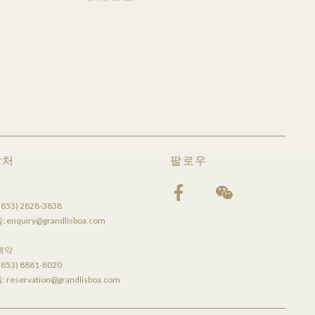
락처
팔로우
(853) 2828-3838
:
enquiry@grandlisboa.com
 예약
(853) 8881-8020
:
reservation@grandlisboa.com