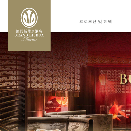
주
요
MAIN
콘
프로모션 및 혜택
NAVIGATION
텐
츠
로
건
너
뛰
기