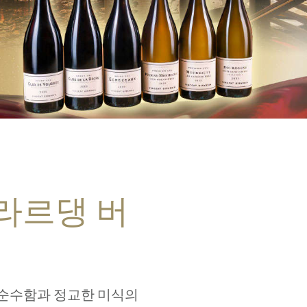
라르댕 버
 순수함과 정교한 미식의