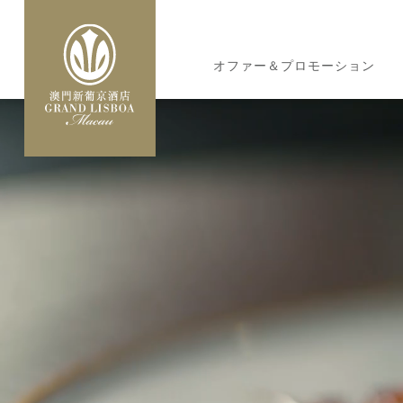
メ
イ
MAIN
ン
オファー＆プロモーション
NAVIGATION
コ
ン
テ
ン
ツ
に
移
動