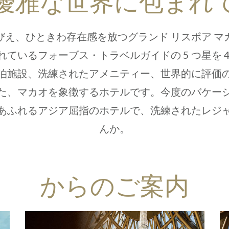
優雅な世界に包まれ
びえ、ひときわ存在感を放つグランド リスボア マ
ているフォーブス・トラベルガイドの 5 つ星を 
泊施設、洗練されたアメニティー、世界的に評価
た、マカオを象徴するホテルです。今度のバケー
あふれるアジア屈指のホテルで、洗練されたレジ
んか。
からのご案内