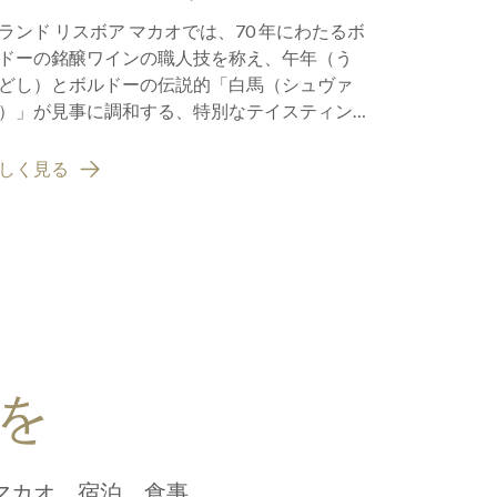
ンの夕べ
「ミシ
ランド リスボア マカオでは、70 年にわたるボ
おかげさま
カオ2
ドーの銘醸ワインの職人技を称え、午年（う
ュアリーな
を獲得
どし）とボルドーの伝説的「白馬（シュヴァ
の権威、20
）」が見事に調和する、特別なテイスティン
最高の栄誉
の旅へ皆さまをご案内します。
しく見る
詳しく見る
を
マカオ。宿泊、食事、