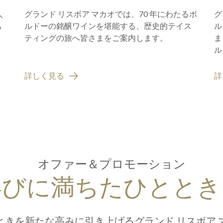
レステージ ワイン エクスペ
人
グランド リスボア マカオでは、70 年にわたるボ
グ
リエンス
ち
ルドーの銘醸ワインを堪能する、歴史的テイス
ル
ティングの旅へ皆さまをご案内します。
ま
ル
グ
詳しく見る
詳
オファー＆プロモーション
喜びに満ちたひととき
ときを新たな高みに引き上げるグランド リスボア 