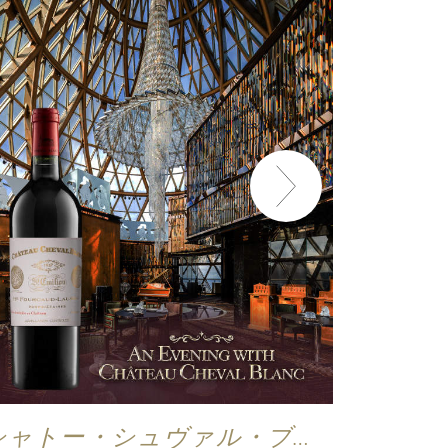
シャトー・シュヴァル・ブラ
グラン