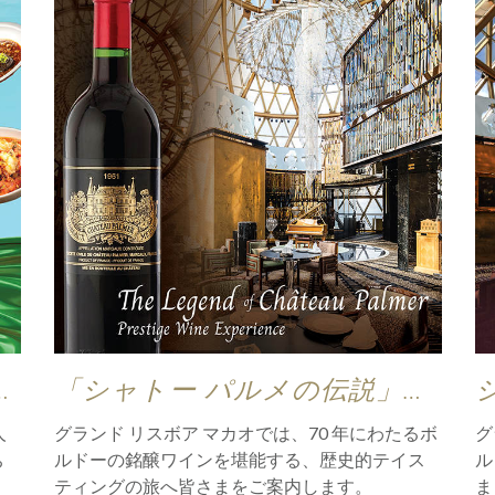
り
「シャトー パルメの伝説」プ
レステージ ワイン エクスペ
人
グランド リスボア マカオでは、70 年にわたるボ
グ
リエンス
ち
ルドーの銘醸ワインを堪能する、歴史的テイス
ル
ティングの旅へ皆さまをご案内します。
ま