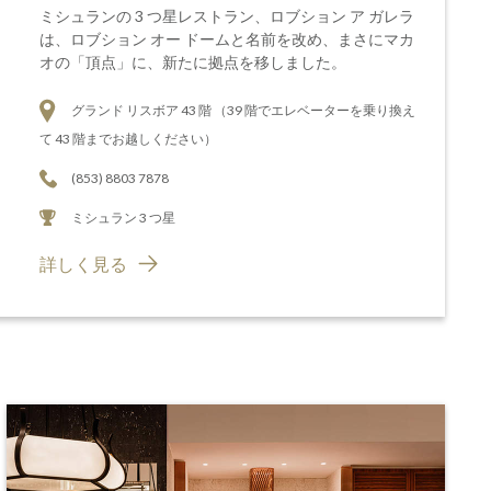
ミシュランの 3 つ星レストラン、ロブション ア ガレラ
は、ロブション オー ドームと名前を改め、まさにマカ
オの「頂点」に、新たに拠点を移しました。
グランド リスボア 43 階 （39 階でエレベーターを乗り換え
て 43 階までお越しください）
(853) 8803 7878
ミシュラン 3 つ星
詳しく見る