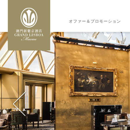
メ
イ
MAIN
ン
オファー＆プロモーション
NAVIGATION
コ
ン
テ
ン
ツ
に
移
動