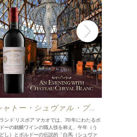
シャトー・シュヴァル・ブラ
グラン
ンの夕べ
「ミシ
ランド リスボア マカオでは、70 年にわたるボ
おかげさま
カオ2
ドーの銘醸ワインの職人技を称え、午年（う
ュアリーな
を獲得
どし）とボルドーの伝説的「白馬（シュヴァ
の権威、20