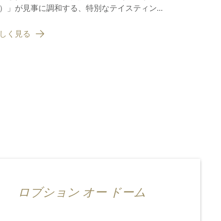
）」が見事に調和する、特別なテイスティン
最高の栄誉
の旅へ皆さまをご案内します。
しく見る
詳しく見る
ロブション オー ドーム