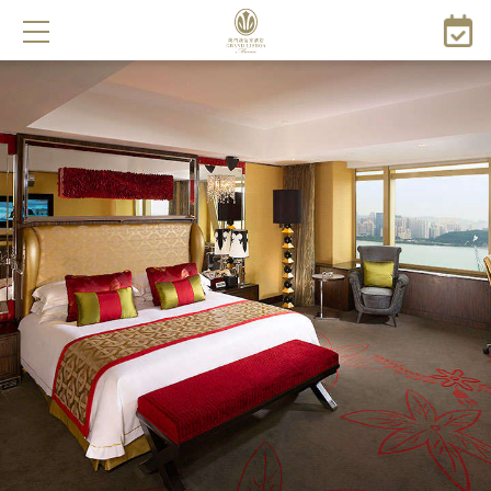
メ
イ
ン
コ
ン
テ
ン
ツ
に
移
動